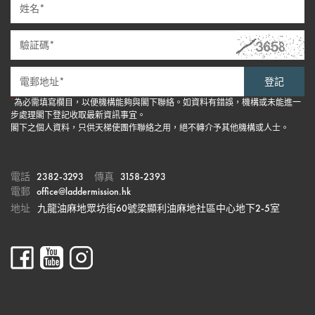
登記
*
為必需填寫欄目，以便機構能夠與閣下聯絡。如資料有錯誤，機構或未能進一
步處理閣下登記收取最新資訊事宜。
閣下之個人資料，只供天梯使團作聯絡之用，絕不轉介予其他機構或人士。
電話
2382-3293
傳真
3158-2393
電郵
office@laddermission.hk
地址
九龍油麻地眾坊街60號梁顯利油麻地社區中心地下2-5室