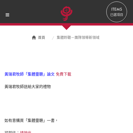
ITEMS
已選項目
首頁
集體聆聽－團隊領導新領域
體聆聽－團隊領導新
黃瑞君牧師「集體靈聽」論文
免費下載
黃瑞君牧師送給大家的禮物
如有意購買「集體靈聽」一書，
可前往：
請按此