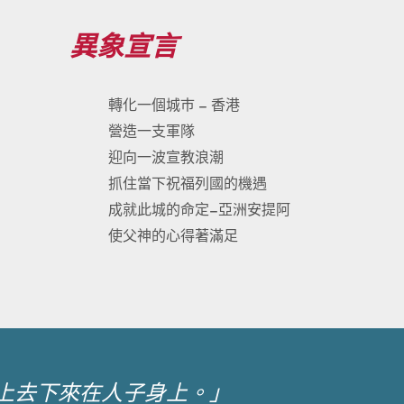
異象宣言
轉化一個城巿 – 香港
營造一支軍隊
迎向一波宣教浪潮
抓住當下祝福列國的機遇
成就此城的命定–亞洲安提阿
使父神的心得著滿足
上去下來在人子身上。」