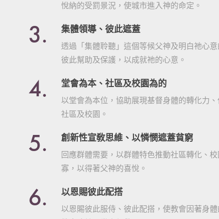
悅納的受罰景況，使城市進入神的命定。
3.
集體領導、彼此遮蓋
透過「集體聆聽」這個等候父神及明白祂心意
彼此幫助及保護，以成就祂的心意。
4.
堂會為本、社區及校園為的
以堂會為本位，協助展現基督身體的轉化力、
社區及校園。
5.
創新性宣敎思維、以憐憫遮蓋貧窮
回應群體需要，以群體特色推動社區轉化、校
寡，以得著父神的喜悅。
6.
以恩賜彼此配搭
以恩賜彼此服侍、彼此配搭，使教會因著身體