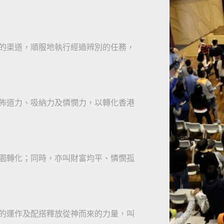
的渠道，順服地執行經過辨別的任務，
佈道力、吸納力及憐憫力，以轉化香港
園轉化；同時，亦叫財富均平、憐憫孤
的運作及配搭釋放從神而來的力量，叫