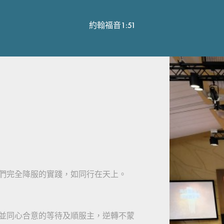
約翰福音1:51
們完全降服的實踐，如同行在天上。
並同心合意的等待及順服主，逆轉不蒙